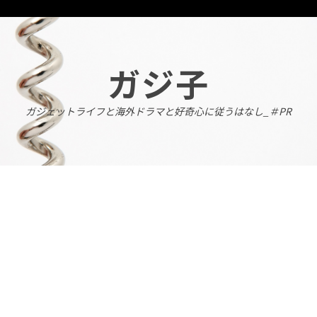
Skip
to
content
ガジ子
ガジェットライフと海外ドラマと好奇心に従うはなし_＃PR