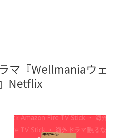
『Wellmaniaウェ
tflix