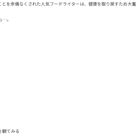
ことを余儀なくされた人気フードライターは、健康を取り戻すため大奮
も…。
』を観てみる