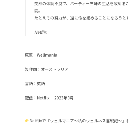
突然の体調不良で、パーティー三昧の生活を改める
闘。
たとえその努力が、逆に命を縮めることになろうと
Netflix
原題：Wellmania
製作国：オーストラリア
言語：英語
配信：Netflix 2023年3月
Netflixで『ウェルマニア〜私のウェルネス奮戦記〜