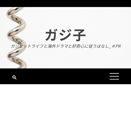
Skip
to
content
ガジ子
ガジェットライフと海外ドラマと好奇心に従うはなし_＃PR