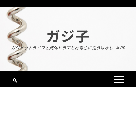
Skip
to
content
ガジ子
ガジェットライフと海外ドラマと好奇心に従うはなし_＃PR