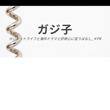
Skip
to
content
ガジ子
ガジェットライフと海外ドラマと好奇心に従うはなし_＃PR