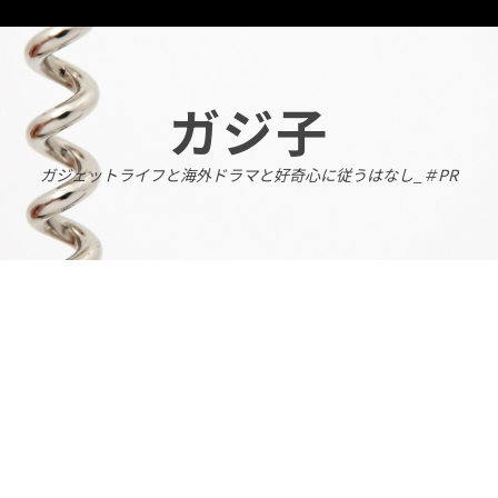
Skip
to
content
ガジ子
ガジェットライフと海外ドラマと好奇心に従うはなし_＃PR