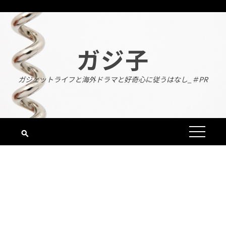
Skip
to
content
ガジ子
ガジェットライフと海外ドラマと好奇心に従うはなし_＃PR