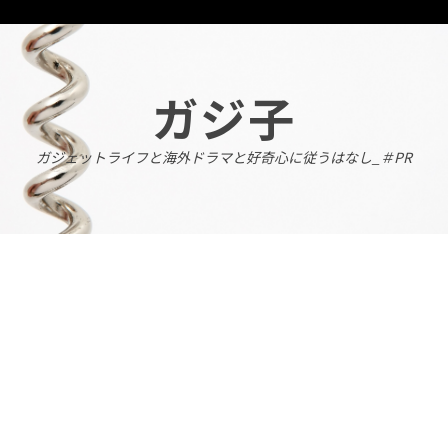
Skip
to
content
ガジ子
ガジェットライフと海外ドラマと好奇心に従うはなし_＃PR