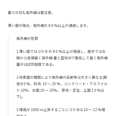
曇りの日も紫外線は要注意。
薄い雲の場合、紫外線の 8 0 %以上が通過します。
紫外線の性質
1 薄い雲では U V-B の 8 0 %以上が透過し、屋外では太
陽から直接届く紫外線 量と空気中で散乱して届く紫外線
量がほぼ同程度である。
2 地表面の種類により紫外線の反射率は大きく異なる(新
雪:8 0 %、砂浜: 10 〜 25 %、コンクリート・アスファル
ト:10%、水面:10 〜 20%、 草地・芝生、土面:1 0 %以
下)。
3 標高が 1000 m上昇するごとに U V-Bは 10 〜 12 %増
加する。