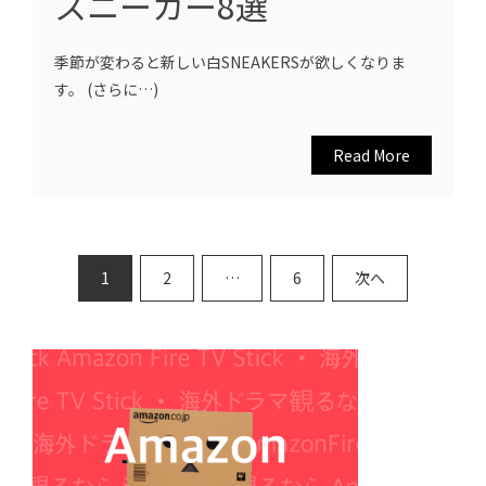
スニーカー8選
季節が変わると新しい白SNEAKERSが欲しくなりま
す。 (さらに…)
Read More
投
1
2
…
6
次へ
稿
の
ペ
ー
ジ