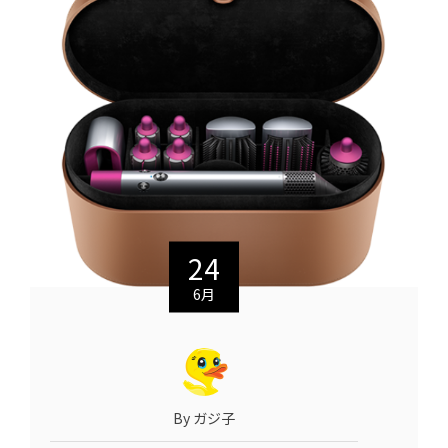
24
6月
By ガジ子