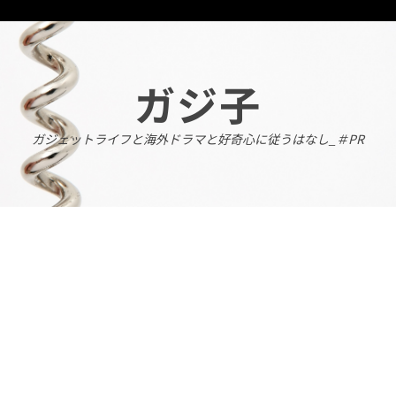
Skip
to
content
ガジ子
ガジェットライフと海外ドラマと好奇心に従うはなし_＃PR