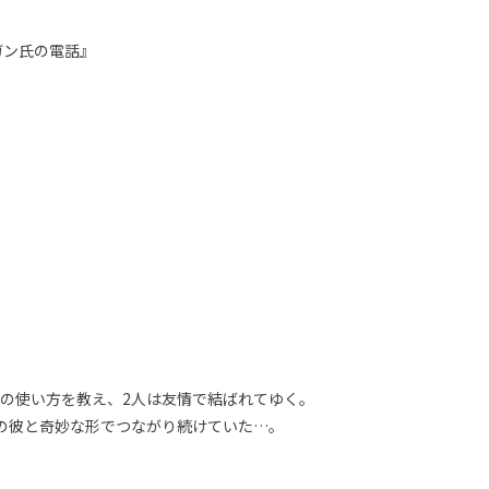
ガン氏の電話』
eの使い方を教え、2人は友情で結ばれてゆく。
の彼と奇妙な形でつながり続けていた…。