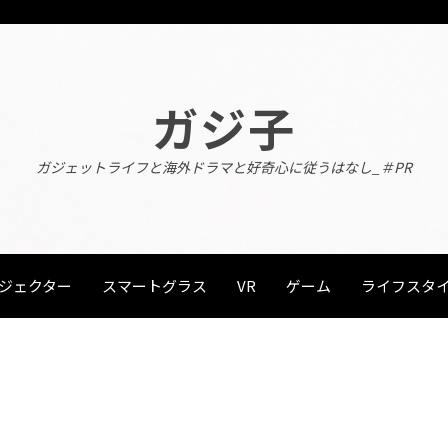
ガジ子
ガジェットライフと海外ドラマと好奇心に従うはなし_＃PR
ジェクター
スマートグラス
VR
ゲーム
ライフスタ