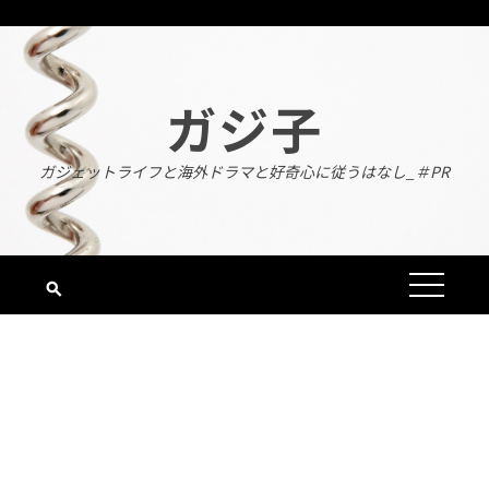
Skip
to
content
ガジ子
ガジェットライフと海外ドラマと好奇心に従うはなし_＃PR