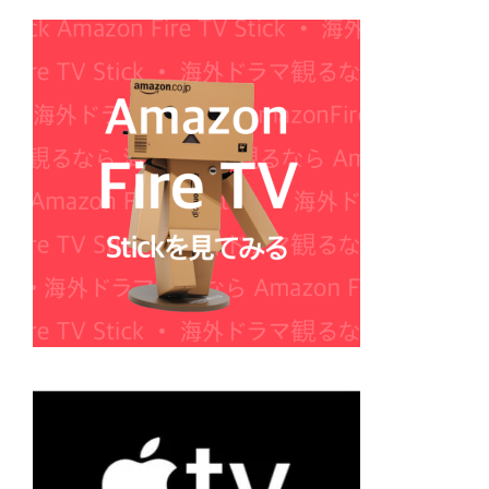
の
ペ
ー
ジ
送
り