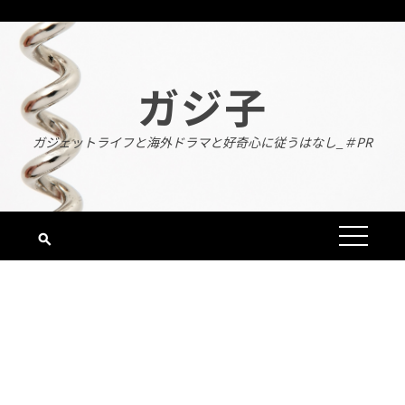
Skip
to
content
ガジ子
ガジェットライフと海外ドラマと好奇心に従うはなし_＃PR