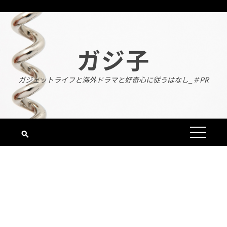
Skip
to
content
ガジ子
ガジェットライフと海外ドラマと好奇心に従うはなし_＃PR