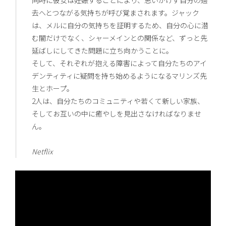
去へとつながる気持ちが呼び覚まされます。ジャック
は、メルに自分の気持ちを証明するため、自分の心に潜
む闇だけでなく、シャーメインとの関係など、ずっと先
延ばしにしてきた問題に立ち向かうことに。
そして、それぞれが抱える障害によって自分たちのアイ
デンティティに疑問を持ち始めるようになるマリンズ先
生とホープ。
2人は、自分たちのコミュニティや若くて新しい家族、
そしてお互いの中に癒やしを見出さなければなりませ
ん。
Netflix