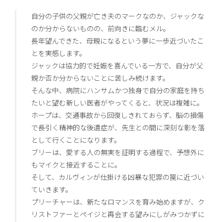
自分の子供の父親が亡き夫のマークなのか、ジャックな
のか分からないものの、前向きに臨むメル。
長年望んできた、母親になるという夢に一歩近づいたこ
とを実感します。
ジャックは協力的で妊娠を喜んでいる一方で、自分が父
親か否か分からないことに苦しみ続けます。
そんな中、病院にハンサムかつ独身で自分の家庭を持ち
たいと望む新しい医者がやってくると、状況は複雑に。
ホープは、交通事故から回復しきれておらず、脳の損傷
で長引く精神的な後遺症が、先生との間に深刻な影を落
として行くことになります。
ブリーは、愛する人の無実を証明する過程で、予想外に
もマイクと接近することに。
そして、カルヴィンが仕掛ける凶暴な犯罪の罠に近づい
ていきます。
プリーチャーは、新たなロマンスを育み始めますが、ク
リストファーとペイジと再会する望みにしがみつかずに