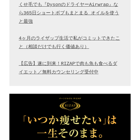
くせ毛でも『DysonのドライヤーAirwrap』な
ら365日ショートボブもまとまる オイルを使う
と最強
4ヶ月のライザップ生活で私がコミットできたこ
と（相談だけでも行く価値あり）
【広告】遂に到来！RIZAPで肉も魚も食べるダ
イエット／無料カウンセリング受付中