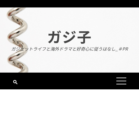
Skip
to
content
ガジ子
ガジェットライフと海外ドラマと好奇心に従うはなし_＃PR