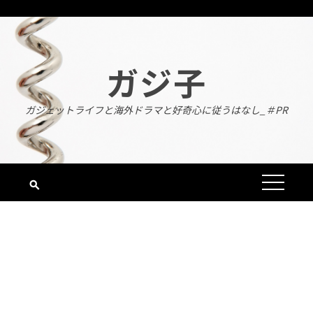
Skip
to
content
ガジ子
ガジェットライフと海外ドラマと好奇心に従うはなし_＃PR