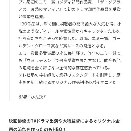
ブル局初のエミー賞コメディ部門作品賞、『ザ・ソプラ
ノズ 哀愁のマフィア』で初のドラマ部門作品賞を受賞
と快挙を連発。
HBO作品は、瞬く間に視聴者の間で絶大な人気を得、小
説のようなディテールや個性豊かなキャラクターたちを
批評家たちもこぞって絶賛した。以降、エミー賞、ゴー
ルデン・グローブ賞など賞レースの常連となる。
エミー賞最多受賞局の座に毎年輝き、昨年のエミー賞で
も『ウォッチメン』で最多受賞を果たすなど、昨今も他
の追随を全く許さない圧倒的な存在感放っている。
テレビ局の枠を超えて業界のスタンダードを刷新し、歴
史を更新し続けるオリジナル作品制作のパイオニアだ。
引用：U-NEXT
映画俳優のTVドラマ出演や大物監督によるオリジナル企
画の流れを作ったのもHBO
！