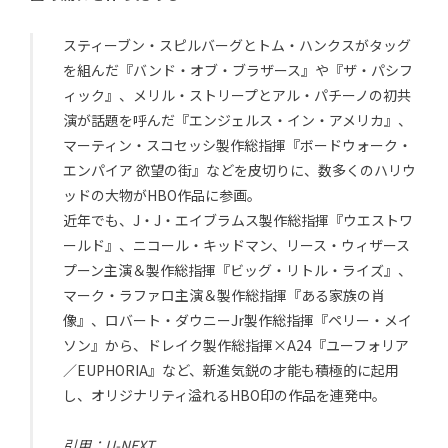
スティーブン・スピルバーグとトム・ハンクスがタッグ
を組んだ『バンド・オブ・ブラザース』や『ザ・パシフ
ィック』、メリル・ストリープとアル・パチーノの初共
演が話題を呼んだ『エンジェルス・イン・アメリカ』、
マーティン・スコセッシ製作総指揮『ボードウォーク・
エンパイア 欲望の街』などを皮切りに、数多くのハリウ
ッドの大物がHBO作品に参画。
近年でも、J・J・エイブラムス製作総指揮『ウエストワ
ールド』、ニコール・キッドマン、リース・ウィザース
プーン主演＆製作総指揮『ビッグ・リトル・ライズ』、
マーク・ラファロ主演＆製作総指揮『ある家族の肖
像』、ロバート・ダウニーJr製作総指揮『ペリー・メイ
ソン』から、ドレイク製作総指揮×A24『ユーフォリア
／EUPHORIA』など、新進気鋭の才能も積極的に起用
し、オリジナリティ溢れるHBO印の作品を連発中。
引用：U-NEXT