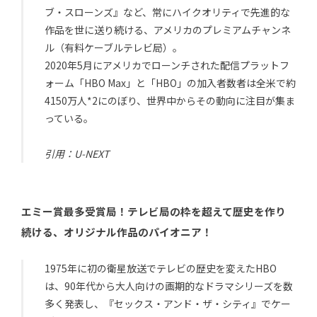
ブ・スローンズ』など、常にハイクオリティで先進的な
作品を世に送り続ける、アメリカのプレミアムチャンネ
ル（有料ケーブルテレビ局）。
2020年5月にアメリカでローンチされた配信プラットフ
ォーム「HBO Max」と「HBO」の加入者数者は全米で約
4150万人*2にのぼり、世界中からその動向に注目が集ま
っている。
引用：U-NEXT
エミー賞最多受賞局！テレビ局の枠を超えて歴史を作り
続ける、オリジナル作品のパイオニア！
1975年に初の衛星放送でテレビの歴史を変えたHBO
は、90年代から大人向けの画期的なドラマシリーズを数
多く発表し、『セックス・アンド・ザ・シティ』でケー